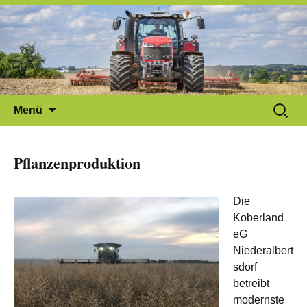
Zum
Suchen
Menü
Inhalt
nach:
springen
Pflanzenproduktion
Die
Koberland
eG
Niederalbert
sdorf
betreibt
modernste